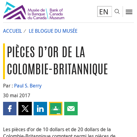
EN
Toggl
To
ACCUEIL
LE BLOGUE DU MUSÉE
PIÈCES D’OR DE LA
COLOMBIE-BRITANNIQUE
Par :
Paul S. Berry
30 mai 2017
Partager cette page sur Facebook
Partager cette page sur X
Partager cette page sur LinkedIn
Partagez cette page sur Google Clas
Partager cette page par courri
Les pièces d’or de 10 dollars et de 20 dollars de la
Colombie-Britannique comptent parmi les pièces de