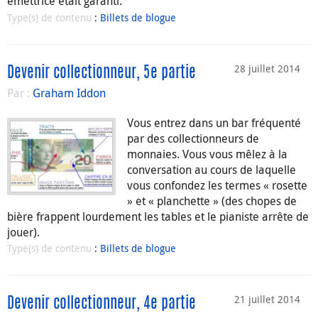
émettrice était garanti.
Type(s) de contenu
:
Billets de blogue
28 juillet 2014
Devenir collectionneur, 5e partie
Par :
Graham Iddon
Vous entrez dans un bar fréquenté
par des collectionneurs de
monnaies. Vous vous mêlez à la
conversation au cours de laquelle
vous confondez les termes « rosette
» et « planchette » (des chopes de
bière frappent lourdement les tables et le pianiste arrête de
jouer).
Type(s) de contenu
:
Billets de blogue
21 juillet 2014
Devenir collectionneur, 4e partie